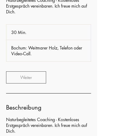
Naturbegleitetes Coaching - Kostenloses
Erstgespräch vereinbaren. Ich freue mich auf
Dich.
30 Min.
3
0
M
Bochum: Weitmarer Holz, Telefon oder
i
Video-Call.
n
.
Weiter
Beschreibung
Naturbegleitetes Coaching - Kostenloses
Erstgespräch vereinbaren. Ich freue mich auf
Dich.